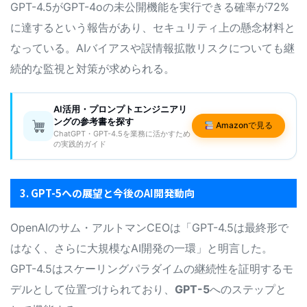
GPT-4.5がGPT-4oの未公開機能を実行できる確率が72%
に達するという報告があり、セキュリティ上の懸念材料と
なっている。AIバイアスや誤情報拡散リスクについても継
続的な監視と対策が求められる。
AI活用・プロンプトエンジニアリ
ングの参考書を探す
Amazonで見る
ChatGPT・GPT-4.5を業務に活かすため
の実践的ガイド
3. GPT-5への展望と今後のAI開発動向
OpenAIのサム・アルトマンCEOは「GPT-4.5は最終形で
はなく、さらに大規模なAI開発の一環」と明言した。
GPT-4.5はスケーリングパラダイムの継続性を証明するモ
デルとして位置づけられており、
GPT-5
へのステップと