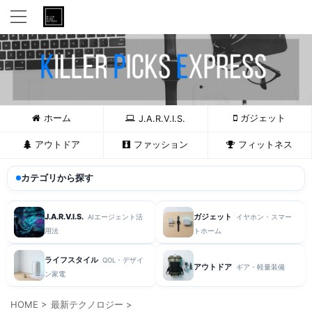
ホーム
ガジェット
J.A.R.V.I.S.
アウトドア
ファッション
フィットネス
カテゴリから探す
J.A.R.V.I.S.
ガジェット
AIエージェント活
イヤホン・スマー
用法
トホーム
ライフスタイル
QOL・デザイ
アウトドア
ギア・軽量装備
ン家電
HOME
>
最新テクノロジー
>