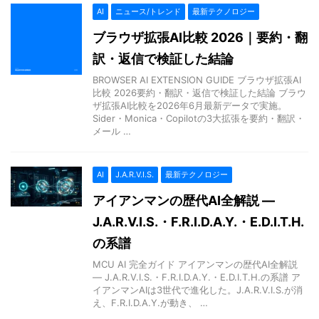
AI
ニュース/トレンド
最新テクノロジー
ブラウザ拡張AI比較 2026｜要約・翻
訳・返信で検証した結論
BROWSER AI EXTENSION GUIDE ブラウザ拡張AI
比較 2026要約・翻訳・返信で検証した結論 ブラウ
ザ拡張AI比較を2026年6月最新データで実施。
Sider・Monica・Copilotの3大拡張を要約・翻訳・
メール …
AI
J.A.R.V.I.S.
最新テクノロジー
アイアンマンの歴代AI全解説 —
J.A.R.V.I.S.・F.R.I.D.A.Y.・E.D.I.T.H.
の系譜
MCU AI 完全ガイド アイアンマンの歴代AI全解説
— J.A.R.V.I.S.・F.R.I.D.A.Y.・E.D.I.T.H.の系譜 ア
イアンマンAIは3世代で進化した。J.A.R.V.I.S.が消
え、F.R.I.D.A.Y.が動き、 …