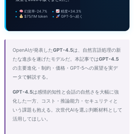
幻覚率-24.7%
精度+34.3%
$75/1M token
GPT-5へ続く
OpenAIが発表した
GPT-4.5
は、自然言語処理の新
たな進歩を遂げたモデルだ。本記事では
GPT-4.5
の主要進化・制約・価格・GPT-5への展望を実デ
ータで解説する。
GPT-4.5
は感情的知性と会話の自然さを大幅に強
化した一方、コスト・推論能力・セキュリティと
いう課題も抱える。次世代AIを選ぶ判断材料として
活用してほしい。