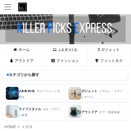
ホーム
ガジェット
J.A.R.V.I.S.
アウトドア
ファッション
フィットネス
カテゴリから探す
J.A.R.V.I.S.
ガジェット
AIエージェント活
イヤホン・スマー
用法
トホーム
ライフスタイル
QOL・デザイ
アウトドア
ギア・軽量装備
ン家電
HOME
>
メガネ