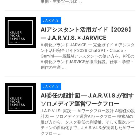
事例・主要ツール比 …
J.A.R.V.I.S.
AIアシスタント活用ガイド【2026】
— J.A.R.V.I.S. × JARVICE
AI特化ブランド JARVICE — 完全ガイド AIアシスタ
ント活用完全ガイド2026 ChatGPT・Claude・
Gemini——最新AIアシスタントの使い方を、KPEの
AI特化ブランドJARVICEが徹底解説。仕事・学習・
創作の生産 …
J.A.R.V.I.S.
AI委任の設計図 — J.A.R.V.I.S.が回す
ソロメディア運営ワークフロー
J.A.R.V.I.S. 実践 — AIワークフロー設計 AI委任の設
計図 — ソロメディア運営AIワークフロー 検索AIの
選び方から、タスク委任の判断軸、そして週次ルー
ティンの自動化まで。J.A.R.V.I.S.が実装したAIワー
クフロー …