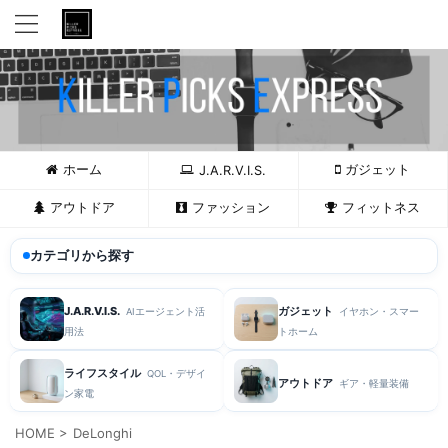
ホーム
ガジェット
J.A.R.V.I.S.
アウトドア
ファッション
フィットネス
カテゴリから探す
J.A.R.V.I.S.
ガジェット
AIエージェント活
イヤホン・スマー
用法
トホーム
ライフスタイル
QOL・デザイ
アウトドア
ギア・軽量装備
ン家電
HOME
>
DeLonghi