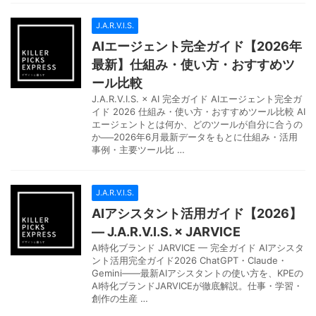
J.A.R.V.I.S.
AIエージェント完全ガイド【2026年
最新】仕組み・使い方・おすすめツ
ール比較
J.A.R.V.I.S. × AI 完全ガイド AIエージェント完全ガ
イド 2026 仕組み・使い方・おすすめツール比較 AI
エージェントとは何か、どのツールが自分に合うの
か──2026年6月最新データをもとに仕組み・活用
事例・主要ツール比 …
J.A.R.V.I.S.
AIアシスタント活用ガイド【2026】
— J.A.R.V.I.S. × JARVICE
AI特化ブランド JARVICE — 完全ガイド AIアシスタ
ント活用完全ガイド2026 ChatGPT・Claude・
Gemini——最新AIアシスタントの使い方を、KPEの
AI特化ブランドJARVICEが徹底解説。仕事・学習・
創作の生産 …