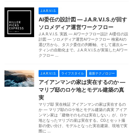
J.A.R.V.I.S.
AI委任の設計図 — J.A.R.V.I.S.が回す
ソロメディア運営ワークフロー
J.A.R.V.I.S. 実践 — AIワークフロー設計 AI委任の設
計図 — ソロメディア運営AIワークフロー 検索AIの
選び方から、タスク委任の判断軸、そして週次ルー
ティンの自動化まで。J.A.R.V.I.S.が実装したAIワー
クフロー …
J.A.R.V.I.S.
ライフスタイル
最新テクノロジー
アイアンマンの家は実在するのか —
マリブ邸のロケ地とモデル建築の真
実
マリブ邸 実在検証 アイアンマンの家は実在するの
か — マリブ邸のロケ地とモデル建築の真実 アイア
ンマン家は「建物そのものは実在しない」が、ロケ
地となったマリブの崖は実在する。CGとセット撮
影の使い分け、モデルとなった実在建築、現地で実
際に …