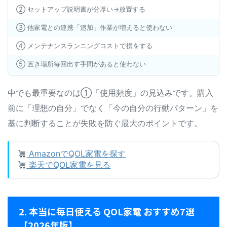
② セットアップ説明書が分厚い→放置する
③ 他家電との連携「追加」作業が増えると使わない
④ メンテナンスランニングコストで損をする
⑤ 置き場所毎回出す手間があると使わない
中でも最重要なのは①「使用頻度」の見込みです。購入
前に「理想の自分」でなく「今の自分の行動パターン」を
基に判断することが失敗を防ぐ最大のポイントです。
AmazonでQOL家電を探す
楽天でQOL家電を見る
2. 本当に毎日使える QOL家電 おすすめ7選
【2026年版】