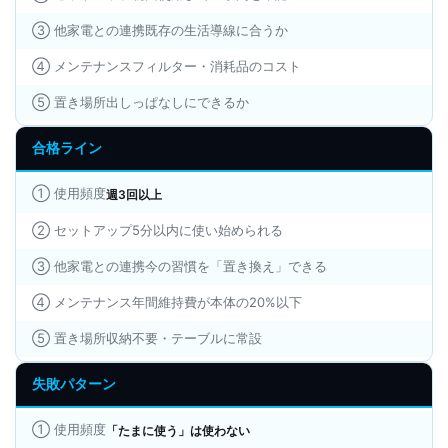
③ 他家電との連携既存の生活導線に合うか
④ メンテナンスフィルター・消耗品のコスト
⑤ 置き場所出しっぱなしにできるか
合格ライン
① 使用頻度
週3回以上
② セットアップ5分以内に使い始められる
③ 他家電との連携今の習慣を「置き換え」できる
④ メンテナンス年間維持費が本体の20%以下
⑤ 置き場所収納不要・テーブルに常設
失敗パターン
① 使用頻度
「たまに使う」は使わない