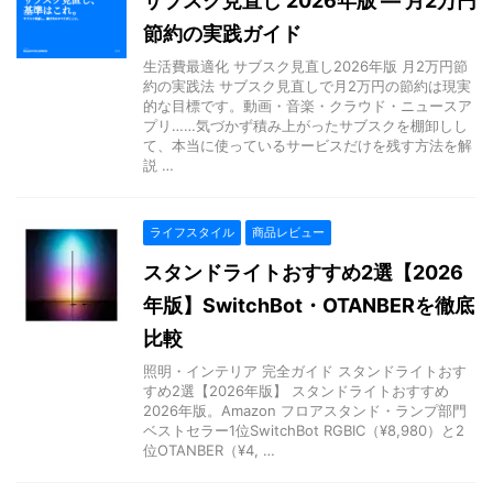
サブスク見直し 2026年版 — 月2万円
節約の実践ガイド
生活費最適化 サブスク見直し2026年版 月2万円節
約の実践法 サブスク見直しで月2万円の節約は現実
的な目標です。動画・音楽・クラウド・ニュースア
プリ……気づかず積み上がったサブスクを棚卸しし
て、本当に使っているサービスだけを残す方法を解
説 …
ライフスタイル
商品レビュー
スタンドライトおすすめ2選【2026
年版】SwitchBot・OTANBERを徹底
比較
照明・インテリア 完全ガイド スタンドライトおす
すめ2選【2026年版】 スタンドライトおすすめ
2026年版。Amazon フロアスタンド・ランプ部門
ベストセラー1位SwitchBot RGBIC（¥8,980）と2
位OTANBER（¥4, …