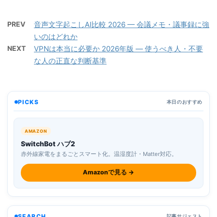
PREV
音声文字起こしAI比較 2026 — 会議メモ・議事録に強
いのはどれか
NEXT
VPNは本当に必要か 2026年版 — 使うべき人・不要
な人の正直な判断基準
PICKS
本日のおすすめ
AMAZON
SwitchBot ハブ2
赤外線家電をまるごとスマート化。温湿度計・Matter対応。
Amazonで見る →
SEARCH
記事サジェスト