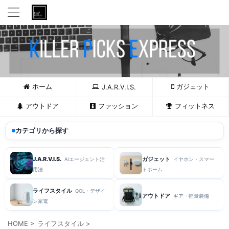
ホーム
ガジェット
J.A.R.V.I.S.
アウトドア
ファッション
フィットネス
カテゴリから探す
J.A.R.V.I.S.
ガジェット
AIエージェント活
イヤホン・スマー
用法
トホーム
ライフスタイル
QOL・デザイ
アウトドア
ギア・軽量装備
ン家電
HOME
>
ライフスタイル
>