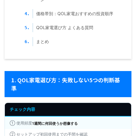
価格帯別：QOL家電おすすめの投資順序
4.
QOL家電選び方 よくある質問
5.
まとめ
6.
1. QOL家電選び方：失敗しない5つの判断基
準
チェック内容
① 使用頻度
1週間に何回使うか想像する
② セットアップ初回使用までの手間を確認