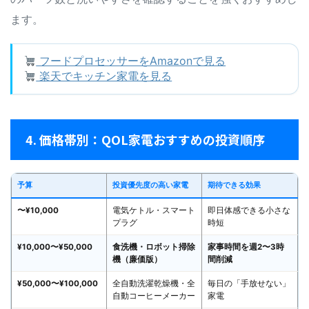
ます。
フードプロセッサーをAmazonで見る
楽天でキッチン家電を見る
4. 価格帯別：QOL家電おすすめの投資順序
予算
投資優先度の高い家電
期待できる効果
〜¥10,000
電気ケトル・スマート
即日体感できる小さな
プラグ
時短
¥10,000〜¥50,000
食洗機・ロボット掃除
家事時間を週2〜3時
機（廉価版）
間削減
¥50,000〜¥100,000
全自動洗濯乾燥機・全
毎日の「手放せない」
自動コーヒーメーカー
家電