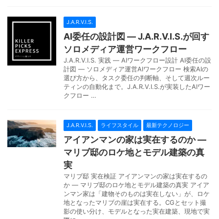
J.A.R.V.I.S.
AI委任の設計図 — J.A.R.V.I.S.が回す
ソロメディア運営ワークフロー
J.A.R.V.I.S. 実践 — AIワークフロー設計 AI委任の設
計図 — ソロメディア運営AIワークフロー 検索AIの
選び方から、タスク委任の判断軸、そして週次ルー
ティンの自動化まで。J.A.R.V.I.S.が実装したAIワー
クフロー …
J.A.R.V.I.S.
ライフスタイル
最新テクノロジー
アイアンマンの家は実在するのか —
マリブ邸のロケ地とモデル建築の真
実
マリブ邸 実在検証 アイアンマンの家は実在するの
か — マリブ邸のロケ地とモデル建築の真実 アイア
ンマン家は「建物そのものは実在しない」が、ロケ
地となったマリブの崖は実在する。CGとセット撮
影の使い分け、モデルとなった実在建築、現地で実