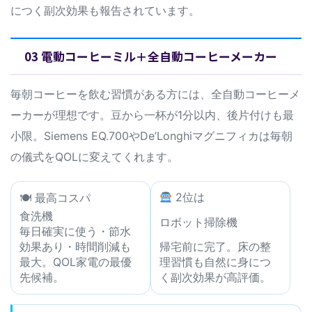
につく副次効果も報告されています。
03 電動コーヒーミル＋全自動コーヒーメーカー
毎朝コーヒーを飲む習慣がある方には、全自動コーヒーメ
ーカーが理想です。豆から一杯が1分以内、後片付けも最
小限。Siemens EQ.700やDe’Longhiマグニフィカは毎朝
の儀式をQOLに変えてくれます。
2位は
🍽 最高コスパ
食洗機
ロボット掃除機
毎日確実に使う・節水
効果あり・時間削減も
帰宅前に完了。床の整
最大。QOL家電の最優
理習慣も自然に身につ
先候補。
く副次効果が高評価。