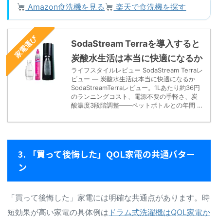
Amazon食洗機を見る
楽天で食洗機を探す
家電選び
SodaStream Terraを導入すると
炭酸水生活は本当に快適になるか
ライフスタイルレビュー SodaStream Terraレ
ビュー — 炭酸水生活は本当に快適になるか
SodaStreamTerraレビュー。1Lあたり約36円
のランニングコスト、電源不要の手軽さ、炭
酸濃度3段階調整——ペットボトルとの年間 …
3. 「買って後悔した」QOL家電の共通パター
ン
「買って後悔した」家電には明確な共通点があります。時
短効果が高い家電の具体例は
ドラム式洗濯機はQOL家電か