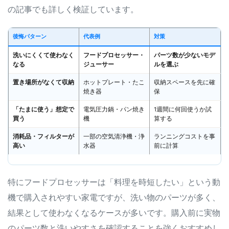
の記事でも詳しく検証しています。
後悔パターン
代表例
対策
洗いにくくて使わなく
フードプロセッサー・
パーツ数が少ないモデ
なる
ジューサー
ルを選ぶ
置き場所がなくて収納
ホットプレート・たこ
収納スペースを先に確
焼き器
保
「たまに使う」想定で
電気圧力鍋・パン焼き
1週間に何回使うか試
買う
機
算する
消耗品・フィルターが
一部の空気清浄機・浄
ランニングコストを事
高い
水器
前に計算
特にフードプロセッサーは「料理を時短したい」という動
機で購入されやすい家電ですが、洗い物のパーツが多く、
結果として使わなくなるケースが多いです。購入前に実物
のパーツ数と洗いやすさを確認することを強くおすすめし