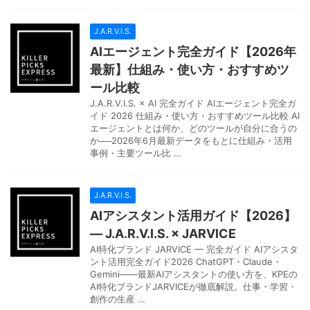
J.A.R.V.I.S.
AIエージェント完全ガイド【2026年
最新】仕組み・使い方・おすすめツ
ール比較
J.A.R.V.I.S. × AI 完全ガイド AIエージェント完全ガ
イド 2026 仕組み・使い方・おすすめツール比較 AI
エージェントとは何か、どのツールが自分に合うの
か──2026年6月最新データをもとに仕組み・活用
事例・主要ツール比 …
J.A.R.V.I.S.
AIアシスタント活用ガイド【2026】
— J.A.R.V.I.S. × JARVICE
AI特化ブランド JARVICE — 完全ガイド AIアシスタ
ント活用完全ガイド2026 ChatGPT・Claude・
Gemini——最新AIアシスタントの使い方を、KPEの
AI特化ブランドJARVICEが徹底解説。仕事・学習・
創作の生産 …