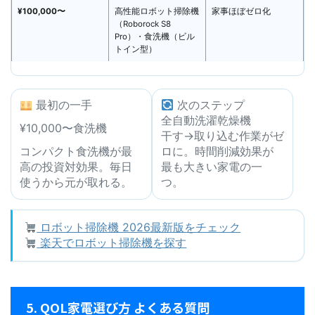
¥100,000〜
高性能ロボット掃除機
家事ほぼゼロ化
（Roborock S8
Pro）・食洗機（ビル
トイン型）
最初の一手
次のステップ
全自動洗濯乾燥機
¥10,000〜食洗機
干す→取り込む作業がゼ
コンパクト食洗機が最
ロに。時間削減効果が
高の投資対効果。毎日
最も大きい家電の一
使うから元が取れる。
つ。
ロボット掃除機 2026最新版をチェック
楽天でロボット掃除機を探す
5. QOL家電選び方 よくある質問