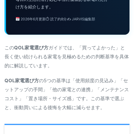
け方を紹介します。
2026年6月更新⏱ 読了約8分✍ JARVIS編集部
この
QOL家電選び方
ガイドでは、「買ってよかった」と
長く使い続けられる家電を見極めるための判断基準を具体
的に解説しています。
QOL家電選び方
の5つの基準は「使用頻度の見込み」「セ
ットアップの手間」「他の家電との連携」「メンテナンス
コスト」「置き場所・サイズ感」です。この基準で選ぶ
と、衝動買いによる後悔を大幅に減らせます。