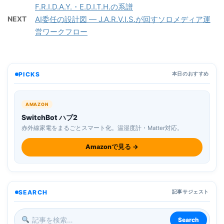
F.R.I.D.A.Y.・E.D.I.T.H.の系譜
NEXT
AI委任の設計図 — J.A.R.V.I.S.が回すソロメディア運
営ワークフロー
PICKS
本日のおすすめ
AMAZON
SwitchBot ハブ2
赤外線家電をまるごとスマート化。温湿度計・Matter対応。
Amazonで見る →
SEARCH
記事サジェスト
Search