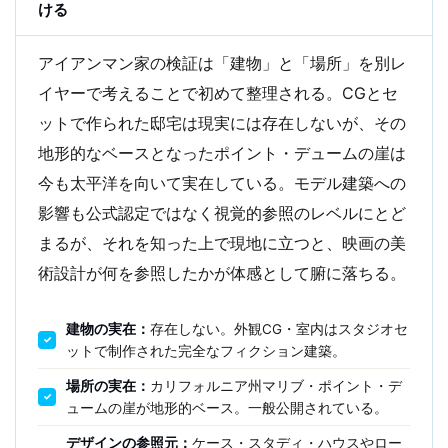
ける
アイアンマン家の検証は「建物」と「場所」を別レ
イヤーで考えることで初めて整理される。CGとセ
ットで作られた邸宅は現実には存在しないが、その
地形的なベースとなったポイント・デュームの崖は
今も太平洋を向いて実在している。モデル建築への
影響も公式認定ではなく視覚的参照のレベルにとど
まるが、それを知った上で現地に立つと、映画の美
術設計が何を参照したかが体感として腑に落ちる。
建物の実在：
存在しない。外観CG・室内はスタジオセ
ットで制作された完全なフィクション建築。
場所の実在：
カリフォルニア州マリブ・ポイント・デ
ュームの崖が地形的ベース。一般公開されている。
デザインの参照元：
ケース・スタディ・ハウスやロー