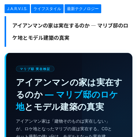
J.A.R.V.I.S.
ライフスタイル
最新テクノロジー
アイアンマンの家は実在するのか — マリブ邸のロ
ケ地とモデル建築の真実
マリブ邸 実在検証
アイアンマンの家は実在す
るのか
— マリブ邸のロケ
地
とモデル建築の真実
アイアンマン家は「建物そのものは実在しない」
が、ロケ地となったマリブの崖は実在する。CGと
セット撮影の使い分け、モデルとなった実在建