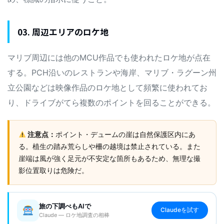
03. 周辺エリアのロケ地
マリブ周辺には他のMCU作品でも使われたロケ地が点在
する。PCH沿いのレストランや海岸、マリブ・ラグーン州
立公園などは映像作品のロケ地として頻繁に使われてお
り、ドライブがてら複数のポイントを回ることができる。
注意点：
ポイント・デュームの崖は自然保護区内にあ
る。植生の踏み荒らしや柵の越境は禁止されている。また
崖端は風が強く足元が不安定な箇所もあるため、無理な撮
影位置取りは危険だ。
旅の下調べもAIで
Claudeを試す
Claude — ロケ地調査の相棒