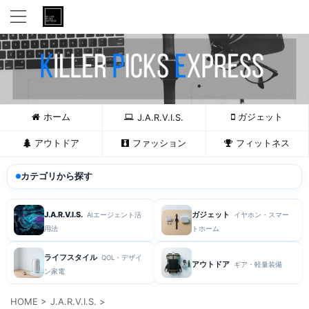
ホーム
ガジェット
J.A.R.V.I.S.
アウトドア
ファッション
フィットネス
カテゴリから探す
J.A.R.V.I.S.
ガジェット
AIエージェント活
イヤホン・スマー
用法
トホーム
ライフスタイル
QOL・デザイ
アウトドア
ギア・軽量装備
ン家電
HOME
>
J.A.R.V.I.S.
>