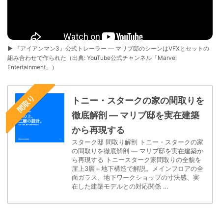
▶ 『アイアンマン3』公式トレーラー — マリブ邸のシーンはVFXとセットの
組み合わせで作られた（出典: YouTube公式チャンネル「Marvel
Entertainment」）
間取り
トニー・スタークの家の間取りを
徹底解剖 — マリブ邸を実在建築
から再現する
スターク邸 間取り解剖 トニー・スタークの家
の間取りを徹底解剖 — マリブ邸を実在建築か
ら再現する トニースターク家間取りの全貌を
崖上3層＋地下構造で解説。メインフロアの全
面ガラス、地下ワークショップの寸法感、実
在した建築モデルとの対応関係 …