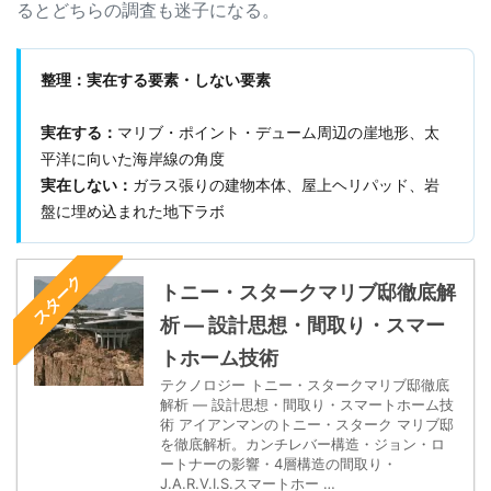
るとどちらの調査も迷子になる。
整理：実在する要素・しない要素
実在する：
マリブ・ポイント・デューム周辺の崖地形、太
平洋に向いた海岸線の角度
実在しない：
ガラス張りの建物本体、屋上ヘリパッド、岩
盤に埋め込まれた地下ラボ
スターク
トニー・スタークマリブ邸徹底解
析 — 設計思想・間取り・スマー
トホーム技術
テクノロジー トニー・スタークマリブ邸徹底
解析 — 設計思想・間取り・スマートホーム技
術 アイアンマンのトニー・スターク マリブ邸
を徹底解析。カンチレバー構造・ジョン・ロ
ートナーの影響・4層構造の間取り・
J.A.R.V.I.S.スマートホー …