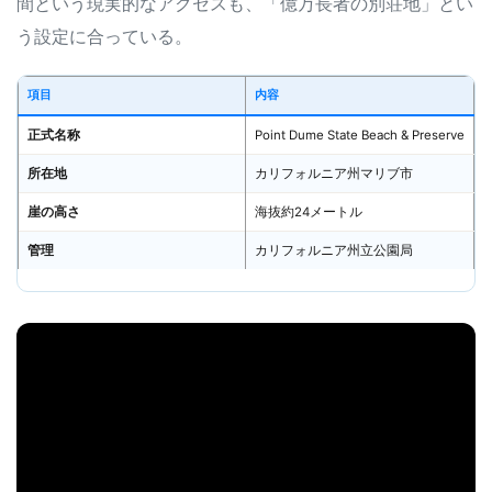
間という現実的なアクセスも、「億万長者の別荘地」とい
う設定に合っている。
項目
内容
正式名称
Point Dume State Beach & Preserve
所在地
カリフォルニア州マリブ市
崖の高さ
海抜約24メートル
管理
カリフォルニア州立公園局