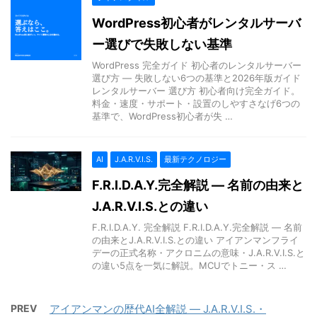
WordPress初心者がレンタルサーバ
ー選びで失敗しない基準
WordPress 完全ガイド 初心者のレンタルサーバー
選び方 — 失敗しない6つの基準と2026年版ガイド
レンタルサーバー 選び方 初心者向け完全ガイド。
料金・速度・サポート・設置のしやすさなげ6つの
基準で、WordPress初心者が失 …
AI
J.A.R.V.I.S.
最新テクノロジー
F.R.I.D.A.Y.完全解説 — 名前の由来と
J.A.R.V.I.S.との違い
F.R.I.D.A.Y. 完全解説 F.R.I.D.A.Y.完全解説 — 名前
の由来とJ.A.R.V.I.S.との違い アイアンマンフライ
デーの正式名称・アクロニムの意味・J.A.R.V.I.S.と
の違い5点を一気に解説。MCUでトニー・ス …
PREV
アイアンマンの歴代AI全解説 — J.A.R.V.I.S.・