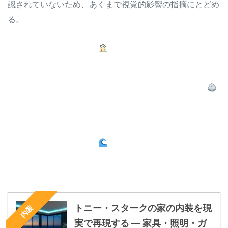
認されていないため、あくまで視覚的影響の指摘にとどめ
る。
ケース・スタディ・ハウス
デザイン参照
鉄骨×ガラスの開放性
建築史を知りたい人に
崖上建築
ロートナー建築群
崖面×コンクリート造形
シルエットを比較したい人に
マリブ・コロニー周辺
実際の邸宅地帯
富裕層の海岸別荘エリア
雰囲気を肌で感じたい人に
トニー・スタークの家の内装を現
内装
実で再現する — 家具・照明・ガ