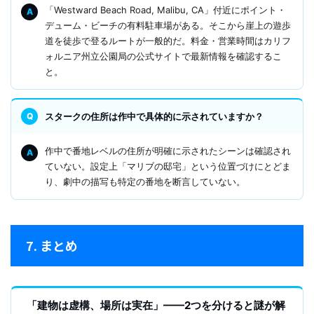
「Westward Beach Road, Malibu, CA」付近にポイント・
デューム・ビーチの有料駐車場がある。そこから崖上の遊歩
道を徒歩で登るルートが一般的だ。料金・営業時間はカリフ
ォルニア州立公園局の公式サイトで最新情報を確認するこ
と。
スタークの住所は作中で具体的に示されていますか？
作中で番地レベルの住所が明確に示されたシーンは確認され
ていない。設定上「マリブの邸宅」という位置づけにとどま
り、劇中の描写も特定の番地を断言していない。
7. まとめ
「建物は虚構、場所は実在」——2つを分けると謎が解