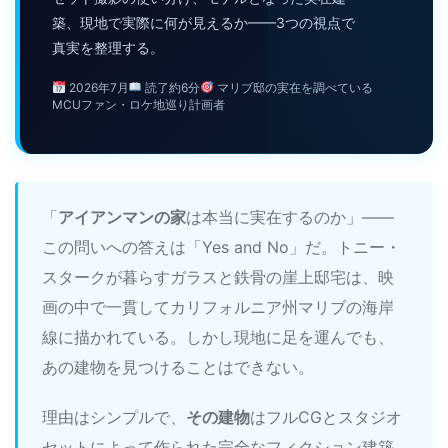
築、現地で実際に何が見えるか——3つの視点で
真実を整理する。
2026年7月
読了約6分
マリブ邸の実在を調べている
MCUファン・ロケ地巡り計画者
「
アイアンマンの家
は本当に実在するのか」——
この問いへの答えは「Yes and No」だ。トニー・
スタークが暮らすガラスと鉄骨の崖上邸宅は、映
画の中で一貫してカリフォルニア州マリブの海岸
線に描かれている。しかし現地に足を運んでも、
あの建物を見つけることはできない。
理由はシンプルで、
その建物
はフルCGとスタジオ
セットによって作られた完全なフィクション建築