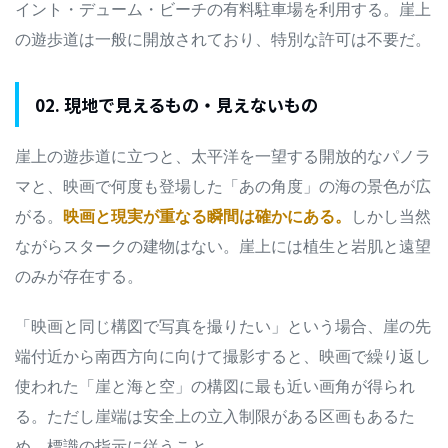
イント・デューム・ビーチの有料駐車場を利用する。崖上
の遊歩道は一般に開放されており、特別な許可は不要だ。
02. 現地で見えるもの・見えないもの
崖上の遊歩道に立つと、太平洋を一望する開放的なパノラ
マと、映画で何度も登場した「あの角度」の海の景色が広
がる。
映画と現実が重なる瞬間は確かにある。
しかし当然
ながらスタークの建物はない。崖上には植生と岩肌と遠望
のみが存在する。
「映画と同じ構図で写真を撮りたい」という場合、崖の先
端付近から南西方向に向けて撮影すると、映画で繰り返し
使われた「崖と海と空」の構図に最も近い画角が得られ
る。ただし崖端は安全上の立入制限がある区画もあるた
め、標識の指示に従うこと。