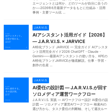
エージェントとは何か、どのツールが自分に合うの
か──2026年6月最新データをもとに仕組み・活用
事例・主要ツール比 …
J.A.R.V.I.S.
AIアシスタント活用ガイド【2026】
— J.A.R.V.I.S. × JARVICE
AI特化ブランド JARVICE — 完全ガイド AIアシスタ
ント活用完全ガイド2026 ChatGPT・Claude・
Gemini——最新AIアシスタントの使い方を、KPEの
AI特化ブランドJARVICEが徹底解説。仕事・学習・
創作の生産 …
J.A.R.V.I.S.
AI委任の設計図 — J.A.R.V.I.S.が回す
ソロメディア運営ワークフロー
J.A.R.V.I.S. 実践 — AIワークフロー設計 AI委任の設
計図 — ソロメディア運営AIワークフロー 検索AIの
選び方から、タスク委任の判断軸、そして週次ルー