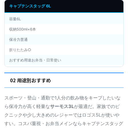
キャプテンスタッグ 6L
容量6L
収納500ml×6本
保冷力普通
折りたたみ○
おすすめ用途お弁当・日常使い
02 用途別おすすめ
スポーツ・登山・通勤で1人分の飲み物をキープしたいな
ら保冷力が高く軽量な
サーモス3L
が最適だ。家族でのピ
クニックや少し大きめのレジャーではロゴス5Lが使いや
すい。コスパ重視・お弁当メインならキャプテンスタッグ