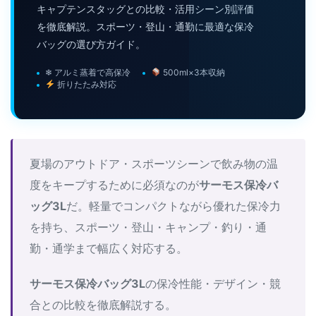
キャプテンスタッグとの比較・活用シーン別評価
を徹底解説。スポーツ・登山・通勤に最適な保冷
バッグの選び方ガイド。
❄ アルミ蒸着で高保冷
500ml×3本収納
折りたたみ対応
夏場のアウトドア・スポーツシーンで飲み物の温
度をキープするために必須なのが
サーモス保冷バ
ッグ3L
だ。軽量でコンパクトながら優れた保冷力
を持ち、スポーツ・登山・キャンプ・釣り・通
勤・通学まで幅広く対応する。
サーモス保冷バッグ3L
の保冷性能・デザイン・競
合との比較を徹底解説する。