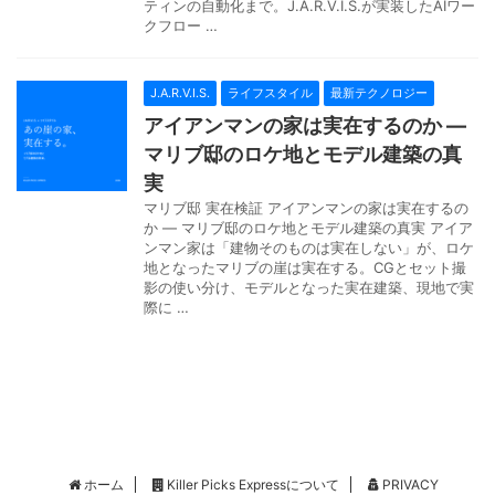
ティンの自動化まで。J.A.R.V.I.S.が実装したAIワー
クフロー …
J.A.R.V.I.S.
ライフスタイル
最新テクノロジー
アイアンマンの家は実在するのか —
マリブ邸のロケ地とモデル建築の真
実
マリブ邸 実在検証 アイアンマンの家は実在するの
か — マリブ邸のロケ地とモデル建築の真実 アイア
ンマン家は「建物そのものは実在しない」が、ロケ
地となったマリブの崖は実在する。CGとセット撮
影の使い分け、モデルとなった実在建築、現地で実
際に …
ホーム
Killer Picks Expressについて
PRIVACY