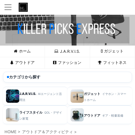
ホーム
ガジェット
J.A.R.V.I.S.
アウトドア
ファッション
フィットネス
カテゴリから探す
J.A.R.V.I.S.
ガジェット
AIエージェント活
イヤホン・スマー
用法
トホーム
ライフスタイル
QOL・デザイ
アウトドア
ギア・軽量装備
ン家電
HOME
>
アウトドア＆アクティビティ
>