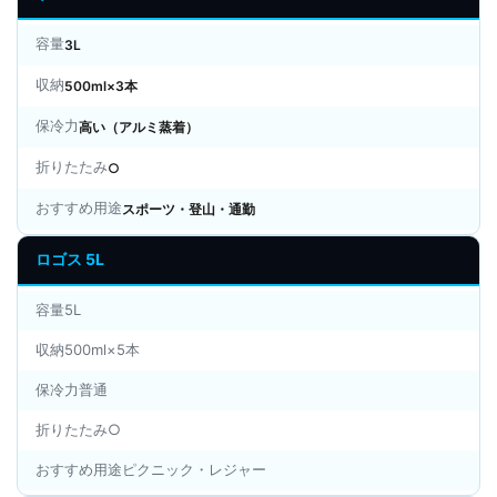
容量
3L
収納
500ml×3本
保冷力
高い（アルミ蒸着）
折りたたみ
○
おすすめ用途
スポーツ・登山・通勤
ロゴス 5L
容量5L
収納500ml×5本
保冷力普通
折りたたみ○
おすすめ用途ピクニック・レジャー