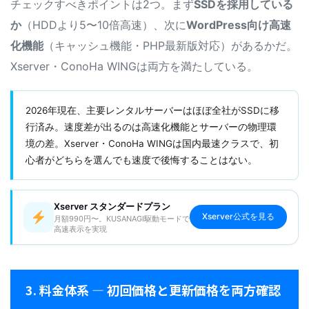
チェックすべきポイントは2つ。まず
SSDを採用している
か
（HDDより5〜10倍高速）、次に
WordPress向け高速
化機能
（キャッシュ機能・PHP最新版対応）があるかだ。
Xserver・ConoHa WINGは両方を満たしている。
2026年現在、主要レンタルサーバーはほぼ全社がSSDに移
行済み。速度差が出るのは高速化機能とサーバーの物理環
境の差。Xserver・ConoHa WINGは国内最速クラスで、初
心者がどちらを選んでも速度で後悔することはない。
Xserver スタンダードプラン
Xserver公式を見る
月額990円〜。KUSANAGI駆動モードで
高速表示を実現
3. 料金体系 — 初回価格と更新価格を両方確認