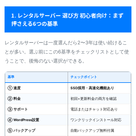
1. レンタルサーバー 選び方 初心者向け：まず
押さえる6つの基準
レンタルサーバーは一度選んだら2〜3年は使い続けるこ
とが多い。選ぶ前にこの6基準をチェックリストとして使
うことで、後悔のない選択ができる。
基準
チェックポイント
① 速度
SSD採用・高速化機能あり
② 料金
初回+更新料金の両方を確認
③ サポート
電話またはチャット対応あり
④ WordPress設置
ワンクリックインストール対応
⑤ バックアップ
自動バックアップ無料付属