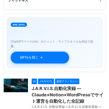
フィットネス
KPE GPTs
KPE GPTs を使う
ChatGPTベースのAI。ガジェット・ライフスタイルを対話で提
案。
GPTsを開く →
AI
J.A.R.V.I.S.
最新テクノロジー
J.A.R.V.I.S.自動化実録 —
Claude×Notion×WordPressでサイ
ト運営を自動化した全記録
J.A.R.V.I.S. 自動化実録 J.A.R.V.I.S.自動化実録 —