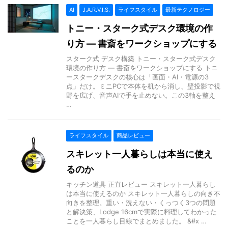
AI
J.A.R.V.I.S.
ライフスタイル
最新テクノロジー
トニー・スターク式デスク環境の作
り方 — 書斎をワークショップにする
スターク式 デスク構築 トニー・スターク式デスク
環境の作り方 — 書斎をワークショップにする トニ
ースタークデスクの核心は「画面・AI・電源の3
点」だけ。ミニPCで本体を机から消し、壁投影で視
野を広げ、音声AIで手を止めない。この3軸を整え
…
ライフスタイル
商品レビュー
スキレット一人暮らしは本当に使え
るのか
キッチン道具 正直レビュー スキレット一人暮らし
は本当に使えるのか スキレット一人暮らしの向き不
向きを整理。重い・洗えない・くっつく3つの問題
と解決策、Lodge 16cmで実際に料理してわかった
ことを一人暮らし目線でまとめました。 &#x …