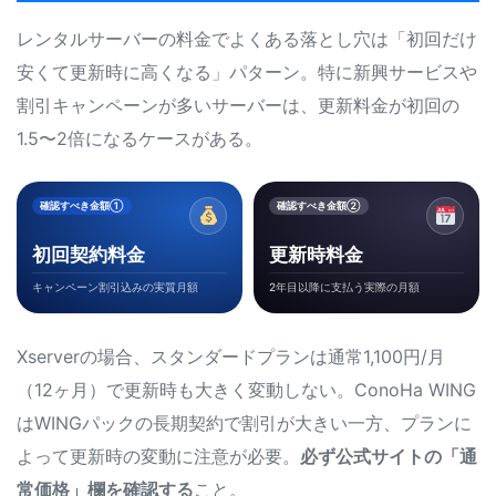
レンタルサーバーの料金でよくある落とし穴は「初回だけ
安くて更新時に高くなる」パターン。特に新興サービスや
割引キャンペーンが多いサーバーは、更新料金が初回の
1.5〜2倍になるケースがある。
確認すべき金額①
確認すべき金額②
初回契約料金
更新時料金
キャンペーン割引込みの実質月額
2年目以降に支払う実際の月額
Xserverの場合、スタンダードプランは通常1,100円/月
（12ヶ月）で更新時も大きく変動しない。ConoHa WING
はWINGパックの長期契約で割引が大きい一方、プランに
よって更新時の変動に注意が必要。
必ず公式サイトの「通
常価格」欄を確認する
こと。