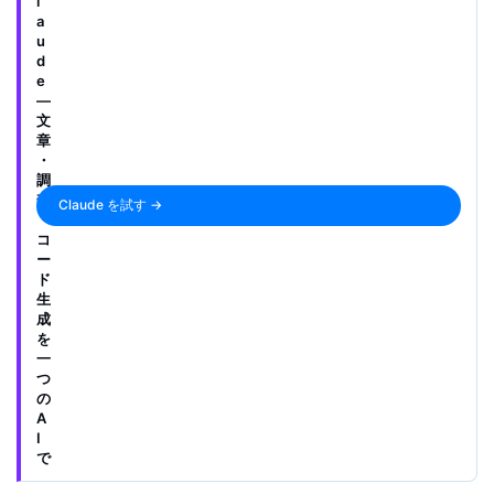
l
a
u
d
e
—
文
章
・
調
査
Claude を試す →
・
コ
ー
ド
生
成
を
一
つ
の
A
I
で