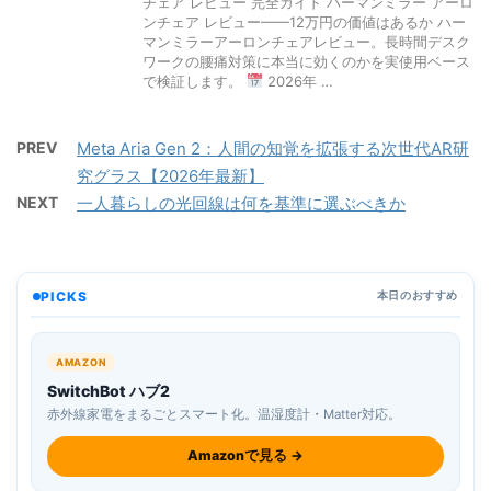
チェア レビュー 完全ガイド ハーマンミラー アーロ
ンチェア レビュー——12万円の価値はあるか ハー
マンミラーアーロンチェアレビュー。長時間デスク
ワークの腰痛対策に本当に効くのかを実使用ベース
で検証します。
2026年 …
PREV
Meta Aria Gen 2：人間の知覚を拡張する次世代AR研
究グラス【2026年最新】
NEXT
一人暮らしの光回線は何を基準に選ぶべきか
PICKS
本日のおすすめ
AMAZON
SwitchBot ハブ2
赤外線家電をまるごとスマート化。温湿度計・Matter対応。
Amazonで見る →