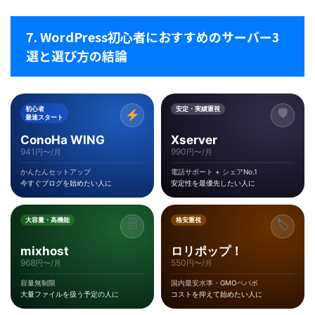
7. WordPress初心者におすすめのサーバー3
選と選び方の結論
初心者
安定・実績重視
🛡
最速スタート
ConoHa WING
Xserver
941
990
円〜/月
円〜/月
かんたんセットアップ
電話サポート + シェアNo.1
今すぐブログを始めたい人に
安定性を最優先したい人に
大容量・高機能
格安重視
🗄
🏷
mixhost
ロリポップ！
968
550
円〜/月
円〜/月
容量無制限
国内最安水準・GMOペパボ
大量ファイルを扱う予定の人に
コストを抑えて始めたい人に