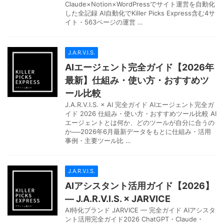
Claude×Notion×WordPressでサイト運営を自動化
した全記録 AI自動化でKiller Picks Express含む4サ
イト・563ページの運営 …
J.A.R.V.I.S.
AIエージェント完全ガイド【2026年
最新】仕組み・使い方・おすすめツ
ール比較
J.A.R.V.I.S. × AI 完全ガイド AIエージェント完全ガ
イド 2026 仕組み・使い方・おすすめツール比較 AI
エージェントとは何か、どのツールが自分に合うの
か──2026年6月最新データをもとに仕組み・活用
事例・主要ツール比 …
J.A.R.V.I.S.
AIアシスタント活用ガイド【2026】
— J.A.R.V.I.S. × JARVICE
AI特化ブランド JARVICE — 完全ガイド AIアシスタ
ント活用完全ガイド2026 ChatGPT・Claude・