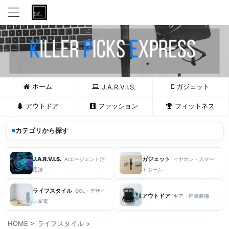
ホーム
ガジェット
J.A.R.V.I.S.
アウトドア
ファッション
フィットネス
カテゴリから探す
J.A.R.V.I.S.
ガジェット
AIエージェント活
イヤホン・スマー
用法
トホーム
ライフスタイル
QOL・デザイ
アウトドア
ギア・軽量装備
ン家電
HOME
>
ライフスタイル
>