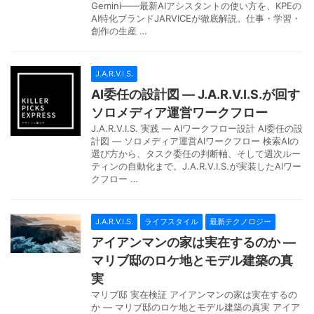
Gemini——最新AIアシスタントの使い方を、KPEの
AI特化ブランドJARVICEが徹底解説。仕事・学習・
創作の生産 …
J.A.R.V.I.S.
AI委任の設計図 — J.A.R.V.I.S.が回す
ソロメディア運営ワークフロー
J.A.R.V.I.S. 実践 — AIワークフロー設計 AI委任の設
計図 — ソロメディア運営AIワークフロー 検索AIの
選び方から、タスク委任の判断軸、そして週次ルー
ティンの自動化まで。J.A.R.V.I.S.が実装したAIワー
クフロー …
J.A.R.V.I.S.
ライフスタイル
最新テクノロジー
アイアンマンの家は実在するのか —
マリブ邸のロケ地とモデル建築の真
実
マリブ邸 実在検証 アイアンマンの家は実在するの
か — マリブ邸のロケ地とモデル建築の真実 アイア