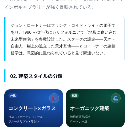
インボキャブラリーが強く反映されている。
ジョン・ロートナーはフランク・ロイド・ライトの弟子で
あり、1960〜70年代にカリフォルニアで「地形に食い込む
未来型住宅」を多数設計した。スタークの設定——天才・
自由人・崖上の孤立した天才基地——とロートナーの建築
哲学は、意図的に重ねられていると見て間違いない。
02. 建築スタイルの分類
外観
配置
コンクリート×ガラス
オーガニック建築
打放し＋カーテンウォール
地形追随型設計
ブルータリズム×モダン
ロートナー流