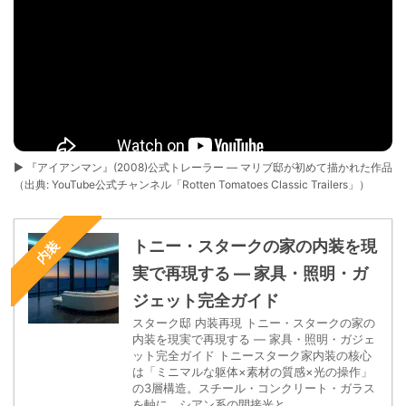
▶ 『アイアンマン』(2008)公式トレーラー — マリブ邸が初めて描かれた作品
（出典: YouTube公式チャンネル「Rotten Tomatoes Classic Trailers」）
トニー・スタークの家の内装を現
内装
実で再現する — 家具・照明・ガ
ジェット完全ガイド
スターク邸 内装再現 トニー・スタークの家の
内装を現実で再現する — 家具・照明・ガジェ
ット完全ガイド トニースターク家内装の核心
は「ミニマルな躯体×素材の質感×光の操作」
の3層構造。スチール・コンクリート・ガラス
を軸に、シアン系の間接光と …