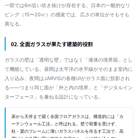
一部では6m近い吹き抜けが存在する。日本の一般的なリ
ビング（15〜20㎡）の感覚では、広さの単位がそもそも
異なる。
02. 全面ガラスが果たす建築的役割
ガラスの壁は「透明な壁」ではなく「液体の境界面」とし
て機能している。昼間は太平洋の水平線がそのまま室内に
入り込み、夜間はJARVISの各種UIがガラス面に投影され
る——つまり同じ面が「外と内の境界」と「デジタルイン
ターフェース」を兼ねる設計になっている。
床から天井まで届く全面フロアガラスは、構造的には「カ
ーテンウォール工法」と呼ばれる。壁で荷重を受けず、
柱・梁のフレームに薄いガラスパネルを吊るす工法で、高