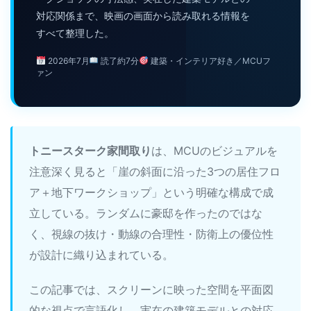
対応関係まで、映画の画面から読み取れる情報を
すべて整理した。
2026年7月
読了約7分
建築・インテリア好き／MCUフ
ァン
トニースターク家間取り
は、MCUのビジュアルを
注意深く見ると「崖の斜面に沿った3つの居住フロ
ア＋地下ワークショップ」という明確な構成で成
立している。ランダムに豪邸を作ったのではな
く、視線の抜け・動線の合理性・防衛上の優位性
が設計に織り込まれている。
この記事では、スクリーンに映った空間を平面図
的な視点で言語化し、実在の建築モデルとの対応