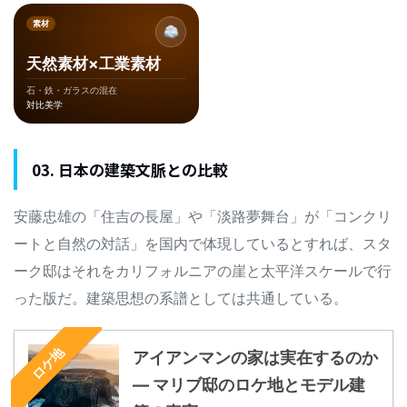
素材
天然素材×工業素材
石・鉄・ガラスの混在
対比美学
03. 日本の建築文脈との比較
安藤忠雄の「住吉の長屋」や「淡路夢舞台」が「コンクリ
ートと自然の対話」を国内で体現しているとすれば、スタ
ーク邸はそれをカリフォルニアの崖と太平洋スケールで行
った版だ。建築思想の系譜としては共通している。
ロケ地
アイアンマンの家は実在するのか
— マリブ邸のロケ地とモデル建