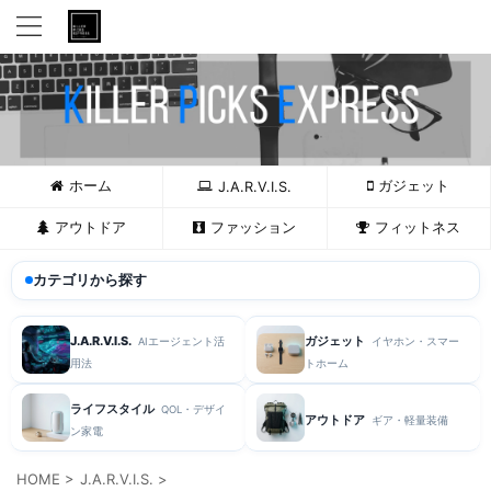
ホーム
ガジェット
J.A.R.V.I.S.
アウトドア
ファッション
フィットネス
カテゴリから探す
J.A.R.V.I.S.
ガジェット
AIエージェント活
イヤホン・スマー
用法
トホーム
ライフスタイル
QOL・デザイ
アウトドア
ギア・軽量装備
ン家電
HOME
>
J.A.R.V.I.S.
>