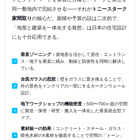
同一敷地内で完結させる——それが
トニースターク
家間取り
の核心だ。面積や予算の話は二次的で、
「地形と建築を一体化する発想」は日本の住宅設計
にも十分応用できる。
垂直ゾーニング：
崖地形を活かして居住・エントラン
ス・地下を垂直に積み、動線と防衛性を同時に解決し
ている。
全面ガラスの思想：
壁をガラスに置き換えることで、
外の景色をインテリアの一部にするカーテンウォール
設計。
地下ワークショップの機能密度：
500〜700㎡超の空間
に製造・保管・研究・搬入を一体化した垂直統合型フ
ァブ。
素材統一の効果：
コンクリート・スチール・ガラス・
暗色木材の4素材を徹底することで空間の「トーン」