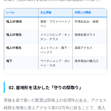
レベル
主な用途
外部との関係
地上3F相当
寝室・プライベートゾ
半埋め込み・崖側
ーン
地上2F相当
メインリビング・キッ
海側全面ガラス
チン・テラス
地上1F相当
エントランス・廊下・
崖面アクセス
バッファ
地下
ワークショップ・ガレ
海岸直結の搬入口
ージ・ラボ
02. 崖地形を活かした「守りの間取り」
背後を崖で塞いだ配置は防衛上の合理性がある。アクセス
経路を海側と崖上アクセス道の2方向に絞ることで、侵入