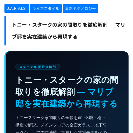
J.A.R.V.I.S.
ライフスタイル
最新テクノロジー
トニー・スタークの家の間取りを徹底解剖 — マリ
ブ邸を実在建築から再現する
スターク邸 間取り解剖
トニー・スタークの家の間
取りを徹底解剖
— マリブ
邸を実在建築から再現する
トニースターク家間取りの全貌を崖上3層＋地下
構造で解説。メインフロアの全面ガラス、地下ワ
ークショップの寸法感、実在した建築モデルとの