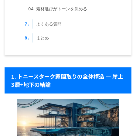
04. 素材選びがトーンを決める
よくある質問
7.
まとめ
8.
1. トニースターク家間取りの全体構造 — 崖上
3層+地下の結論