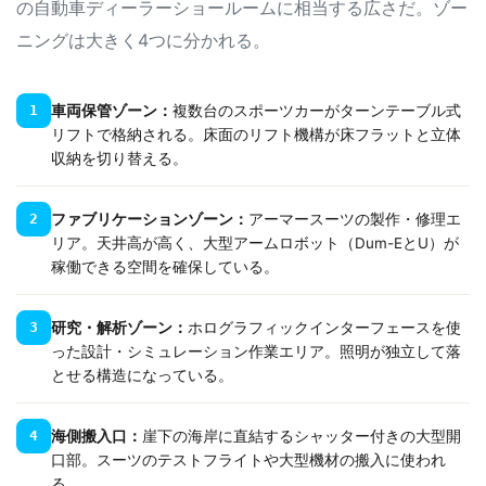
の自動車ディーラーショールームに相当する広さだ。ゾー
ニングは大きく4つに分かれる。
車両保管ゾーン：
複数台のスポーツカーがターンテーブル式
1
リフトで格納される。床面のリフト機構が床フラットと立体
収納を切り替える。
ファブリケーションゾーン：
アーマースーツの製作・修理エ
2
リア。天井高が高く、大型アームロボット（Dum-EとU）が
稼働できる空間を確保している。
研究・解析ゾーン：
ホログラフィックインターフェースを使
3
った設計・シミュレーション作業エリア。照明が独立して落
とせる構造になっている。
海側搬入口：
崖下の海岸に直結するシャッター付きの大型開
4
口部。スーツのテストフライトや大型機材の搬入に使われ
る。