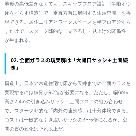
地形の高低差がなくても、スキップフロア設計（半階ずつ
床をずらす構造）で「垂直方向に展開する生活空間」を再
現できる。居住エリアとワークスペースを半フロア分ずら
すだけで、スターク邸的な「見下ろし・見上げの関係性」
が生まれる。
02. 全面ガラスの現実解は「大開口サッシ＋土間続
き」
構造上、日本の木造住宅で床から天井までの全面ガラスを
実現するには鉄骨かRC造が必要になる。ただし、幅6m×
高さ2.4mの引き込みサッシ＋土間フロアの組み合わせ
で、スターク邸的な「内外の連続感」は十分体験できる。
コストは一般的な引き違いサッシの3〜5倍になるが、空
間の質の変化はそれ以上だ。