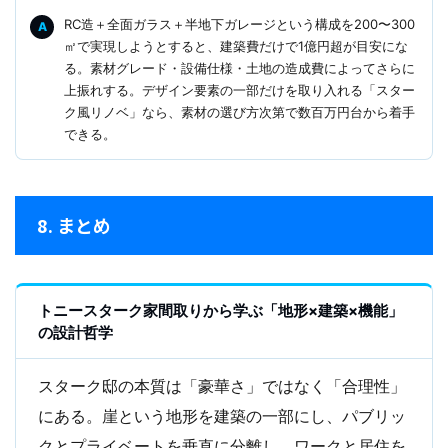
RC造＋全面ガラス＋半地下ガレージという構成を200〜300
㎡で実現しようとすると、建築費だけで1億円超が目安にな
る。素材グレード・設備仕様・土地の造成費によってさらに
上振れする。デザイン要素の一部だけを取り入れる「スター
ク風リノベ」なら、素材の選び方次第で数百万円台から着手
できる。
8. まとめ
トニースターク家間取りから学ぶ「地形×建築×機能」
の設計哲学
スターク邸の本質は「豪華さ」ではなく「合理性」
にある。崖という地形を建築の一部にし、パブリッ
クとプライベートを垂直に分離し、ワークと居住を