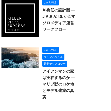
J.A.R.V.I.S.
AI委任の設計図 —
J.A.R.V.I.S.が回す
ソロメディア運営
ワークフロー
J.A.R.V.I.S.
ライフスタイル
最新テクノロジー
アイアンマンの家
は実在するのか —
マリブ邸のロケ地
とモデル建築の真
実