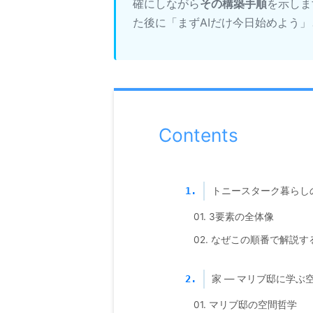
確にしながら
その構築手順
を示しま
た後に「まずAIだけ今日始めよう
Contents
トニースターク暮らしの
1.
01. 3要素の全体像
02. なぜこの順番で解説す
家 — マリブ邸に学ぶ
2.
01. マリブ邸の空間哲学