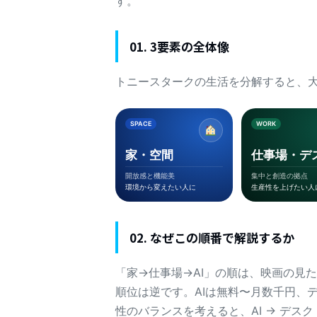
す。
01. 3要素の全体像
トニースタークの生活を分解すると、大
SPACE
WORK
家・空間
仕事場・デ
開放感と機能美
集中と創造の拠点
環境から変えたい人に
生産性を上げたい人
02. なぜこの順番で解説するか
「家→仕事場→AI」の順は、映画の見
順位は逆です。AIは無料〜月数千円、
性のバランスを考えると、AI → デス