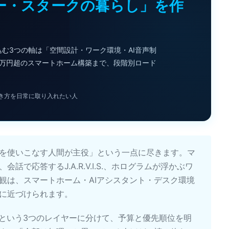
ニー・スタークの暮らし」を作
む3つの軸は「空間設計・ワーク環境・AI音声制
100万円超のスマートホーム構築まで、段階別ロード
き方を日常に取り入れたい人
を使いこなす人間が主役」という一点に尽きます。マ
で応答するJ.A.R.V.I.S.、ホログラムが浮かぶワ
観は、スマートホーム・AIアシスタント・デスク環境
に近づけられます。
Iという3つのレイヤーに分けて、予算と優先順位を明