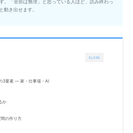
す。「全部は無理」と思っている人ほど、読み終わっ
」と動き出せます。
CLOSE
3要素 — 家・仕事場・AI
るか
空間の作り方