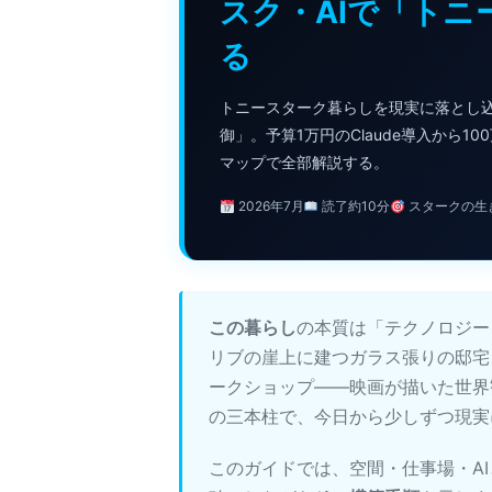
スク・AIで「ト
る
トニースターク暮らしを現実に落とし込
御」。予算1万円のClaude導入から
マップで全部解説する。
2026年7月
読了約10分
スタークの生
この暮らし
の本質は「テクノロジー
リブの崖上に建つガラス張りの邸宅、会話
ークショップ——映画が描いた世界
の三本柱で、今日から少しずつ現実
このガイドでは、空間・仕事場・A