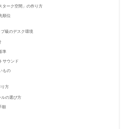
「スターク空間」の作り方
優先順位
ップ級のデスク環境
計
基準
ントサウンド
ないもの
作り方
AIツールの選び方
手順