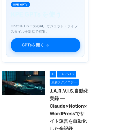
KPE GPTs
KPE GPTs を使う
ChatGPTベースのAI。ガジェット・ライフ
スタイルを対話で提案。
GPTsを開く →
AI
J.A.R.V.I.S.
最新テクノロジー
J.A.R.V.I.S.自動化
実録 —
Claude×Notion×
WordPressでサ
イト運営を自動化
した全記録