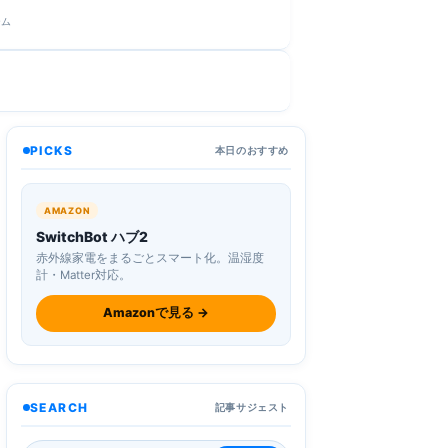
ーム
PICKS
本日のおすすめ
AMAZON
SwitchBot ハブ2
赤外線家電をまるごとスマート化。温湿度
計・Matter対応。
Amazonで見る →
SEARCH
記事サジェスト